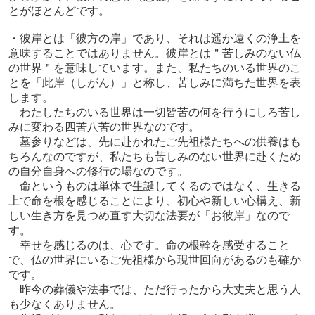
とがほとんどです。
・彼岸とは「彼方の岸」であり、それは遥か遠くの浄土を
意味することではありません。彼岸とは＂苦しみのない仏
の世界＂を意味しています。また、私たちのいる世界のこ
とを「此岸（しがん）」と称し、苦しみに満ちた世界を表
します。
わたしたちのいる世界は一切皆苦の何を行うにしろ苦し
みに変わる四苦八苦の世界なのです。
墓参りなどは、先に赴かれたご先祖様たちへの供養はも
ちろんなのですが、私たちも苦しみのない世界に赴くため
の自分自身への修行の場なのです。
命というものは単体で生誕してくるのではなく、生きる
上で命を根を感じることにより、初心や新しい心構え、新
しい生き方を見つめ直す大切な法要が「お彼岸」なので
す。
幸せを感じるのは、心です。命の根幹を感受すること
で、仏の世界にいるご先祖様から現世回向があるのも確か
です。
昨今の葬儀や法事では、ただ行ったから大丈夫と思う人
も少なくありません。