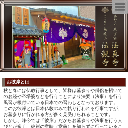
T
o
g
g
l
e
n
a
v
i
g
a
t
i
o
n
お彼岸とは
秋と春には仏教行事として、皆様は墓参りや僧侶を招いて
のお経や卒塔婆などを行うことにより法要（法事）を行う
風習が根付いている日本での習わしとなっております。
このお彼岸とは日本仏教のみで執り行われる行事ですが、
お墓参りに行かれる方が多く見受けられることです。
しかし、昨今では「彼岸」だからお墓参りや法事を行う人
びとが多く、彼岸の意味（意義）を知らずに行っているこ