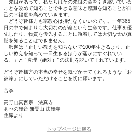
先祖があって、私たちはその先祖の命を引き継いでいる
ことを改めて知ることで生きる意味と感謝を知ることが自
己の幸福度を高めていきます。
どうぞ皆様方も宗教心は持たなくいいのです。一年365
日の中で何よりも大切なのが命という生命です。仕事を優
先したり、物質を優先することに執着しては大切な命の真
髄を知ることはできません。
釈迦は「正しい教えを知らないで100年生きるより、正
しい教えを知って一日生きるほうが遥かにすぐれてい
る。」と ” 真理（絶対）” の法則を説いてくれています。
どうぞ皆様方の本当の幸せを気づかせてくれるような「お
彼岸」にしていただけることを切に願います。
合掌
高野山真言宗 法真寺
あべの観音 無憂山 法観寺
住職より
トップページに戻る