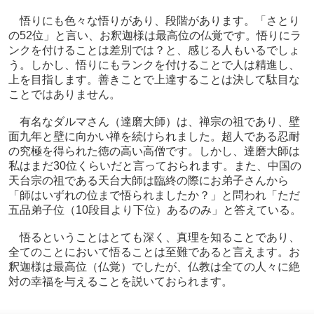
悟りにも色々な悟りがあり、段階があります。「さとり
の52位」と言い、お釈迦様は最高位の仏覚です。悟りにラ
ンクを付けることは差別では？と、感じる人もいるでしょ
う。しかし、悟りにもランクを付けることで人は精進し、
上を目指します。善きことで上達することは決して駄目な
ことではありません。
有名なダルマさん（達磨大師）は、禅宗の祖であり、壁
面九年と壁に向かい禅を続けられました。超人である忍耐
の究極を得られた徳の高い高僧です。しかし、達磨大師は
私はまだ30位くらいだと言っておられます。また、中国の
天台宗の祖である天台大師は臨終の際にお弟子さんから
「師はいずれの位まで悟られましたか？」と問われ「ただ
五品弟子位（10段目より下位）あるのみ」と答えている。
悟るということはとても深く、真理を知ることであり、
全てのことにおいて悟ることは至難であると言えます。お
釈迦様は最高位（仏覚）でしたが、仏教は全ての人々に絶
対の幸福を与えることを説いておられます。