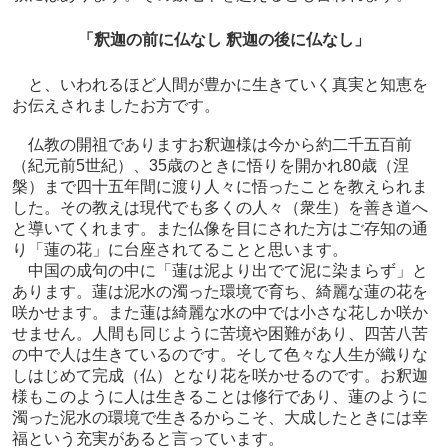
「釈迦の前に仏なし 釈迦の後に仏なし」
と、いわれるほど人間が豊かに生きていく真実と知恵を
お伝えされましたお方です。
仏教の開祖でありますお釈迦様は今から約二千五百前
（紀元前5世紀）、35歳のときに悟りを開かれ80歳（涅
槃）まで四十五年間に渡り人々に悟ったことを教えられま
した。その教えは現代でも多くの人々（衆生）を善き道へ
と導いてくれます。また仏像を目にされた方はご存知の通
り「蓮の花」に台座されてることと思います。
中国の成句の中に「蓮は泥より出でて泥に染まらず」と
あります。蓮は泥水の濁った環境で育ち、綺麗な蓮の花を
咲かせます。また蓮は綺麗な水の中では小さな花しか咲か
せません。人間も同じように苦境や困難があり、四苦八苦
の中で人は生きているのです。そして色々な人生が織りな
しはじめて完成（仏）となり花を咲かせるのです。お釈迦
様もこのように人は生きることは修行であり、蓮のように
濁った泥水の環境で生きるからこそ、大成したときには幸
福という充実があると言っています。