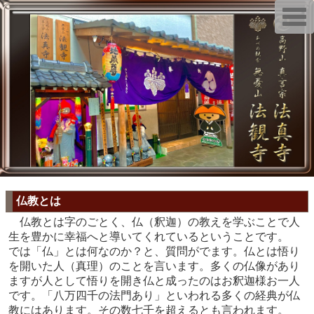
T
o
g
g
l
e
n
a
v
i
g
a
t
i
o
n
仏教とは
仏教とは字のごとく、仏（釈迦）の教えを学ぶことで人
生を豊かに幸福へと導いてくれているということです。
では「仏」とは何なのか？と、質問がでます。仏とは悟り
を開いた人（真理）のことを言います。多くの仏像があり
ますが人として悟りを開き仏と成ったのはお釈迦様お一人
です。「八万四千の法門あり」といわれる多くの経典が仏
教にはあります。その数七千を超えるとも言われます。