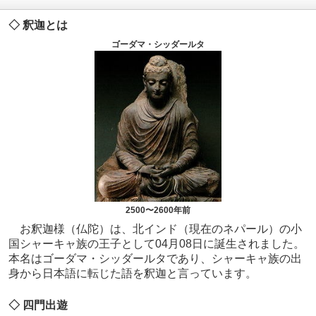
◇ 釈迦とは
ゴーダマ・シッダールタ
2500〜2600年前
お釈迦様（仏陀）は、北インド（現在のネパール）の小
国シャーキャ族の王子として04月08日に誕生されました。
本名はゴーダマ・シッダールタであり、シャーキャ族の出
身から日本語に転じた語を釈迦と言っています。
◇ 四門出遊