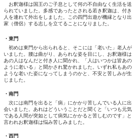
お釈迦様は国王のご子息として何の不自由なく生活を送
られていました。多感であったとされる若き釈迦は、付き
人を連れて外出をしました。この四門出遊が機縁となり出
家（僧侶）する志しを立てることになりました。
・東門
初めは東門から出られると、そこには「老いた」老人が
いました。腰は曲がり、あられな姿を目にし、お釈迦様は
あの人はなんだと付き人に聞かれ、「人はいつかは皆あの
ように老いる」と聞かされ驚かれました。いずれ私もあの
ような老いた姿になってしまうのかと、不安と苦しみが生
じました。
・南門
次には南門を出ると「病」にかかり苦しんでいる人に出
会いました。あれはどういうことだと聞くと「いつも元気
である人間が突如として病気にかかると苦しむのです」と
言われお釈迦様は悩み苦しみました。
・西門